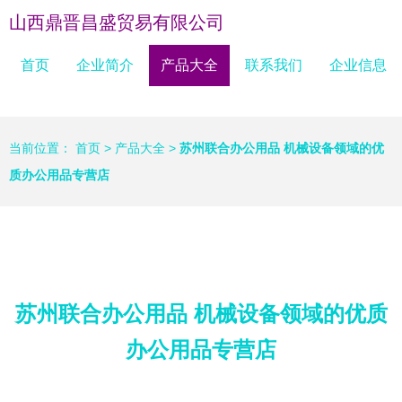
山西鼎晋昌盛贸易有限公司
首页
企业简介
产品大全
联系我们
企业信息
当前位置：
首页
>
产品大全
>
苏州联合办公用品 机械设备领域的优
质办公用品专营店
苏州联合办公用品 机械设备领域的优质
办公用品专营店