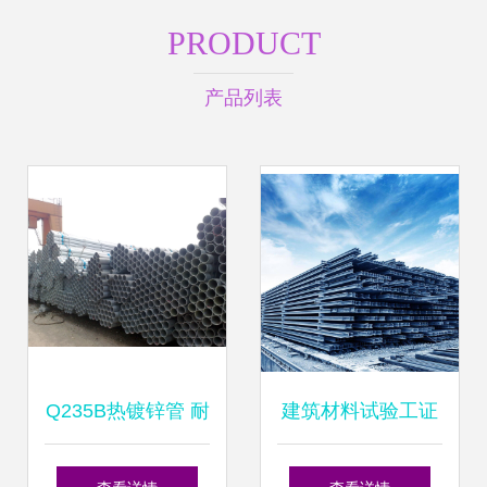
PRODUCT
产品列表
Q235B热镀锌管 耐
建筑材料试验工证
腐蚀建筑与机械设
书报考指南与价值