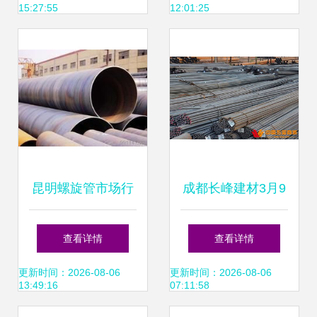
15:27:55
12:01:25
产厂
应用解析
昆明螺旋管市场行
成都长峰建材3月9
情与批发指南 如何
日价格调整及机械
查看详情
查看详情
精准把握价格与现
设备市场动态分析
更新时间：2026-08-06
更新时间：2026-08-06
13:49:16
07:11:58
货优势？