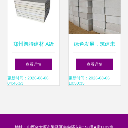
郑州凯特建材 A级
绿色发展，筑建未
防火隔离带产品展
来 防腐蚀粉煤灰蒸
查看详情
查看详情
台与专业机械设备
压砖引领绿色办公
更新时间：2026-08-06
更新时间：2026-08-06
04:46:53
10:50:35
一览
新潮流
地址：山西省太原市迎泽区南内环东街158号A座1102室