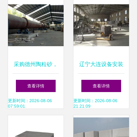
采购德州陶粒砂，
辽宁大连设备安装
品质优选宏贤建材
灌浆材料生产厂家
查看详情
查看详情
——您的办公用品
产品特点、厂家实
更新时间：2026-08-06
更新时间：2026-08-06
07:59:01
21:21:09
添置新选择
力与价格解析